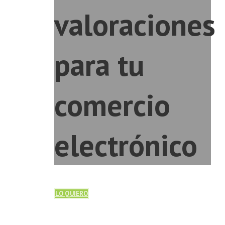
valoraciones
para tu
comercio
electrónico
LO QUIERO